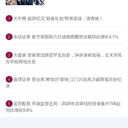
​大牛网 超20亿元“新春礼包”即将派送，请查收！
1
​永信证券 春节假期前六日成都商圈营业额同比增长4.1%
2
​大盈家 曾春蕾沈静思罕见合影，34岁身材发福，丈夫开民
3
办学校两地分居
​嘉理证券 受台风“桦加沙”影响 江门川岛风力破两项历史纪
4
录
​蓝乔配资 市场监管总局：2025年共审结经营者集中706起
5
同比增长9.8%