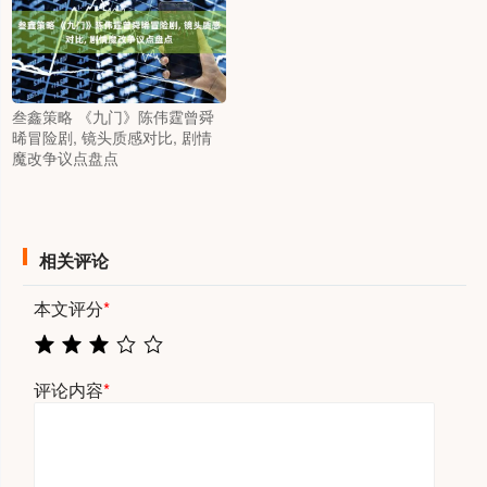
叁鑫策略 《九门》陈伟霆曾舜
晞冒险剧, 镜头质感对比, 剧情
魔改争议点盘点
相关评论
本文评分
*
评论内容
*