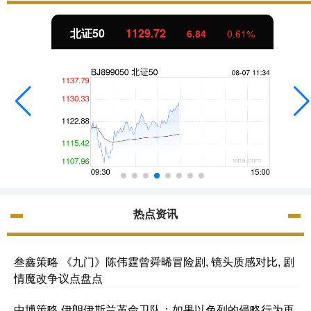
北证50
1129.72
6.84
0.61%
热点资讯
叁鑫策略 《九门》陈伟霆曾舜晞冒险剧, 镜头质感对比, 剧
情魔改争议点盘点
中博策略 伊朗伊斯兰革命卫队：如果以色列的侵略行为再