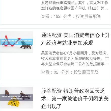
质游戏新作重磅亮相。其中，雷火24工作
室打造的晚唐题材国产单机《归唐》凭借
全新剧情播片收获超高关注度，更获《仙
查看：
192
分类：
投资股票配资
剑奇侠传》....
通昭配资 美国消费者信心上升
对经济与就业更加乐观
美国消费者信心2月小幅回升，受对经济、
收入和就业前景更为乐观的预期提振。 世
界大型企业联合会周二公布的数据显示，
消费者信心指数从前月上修后的89升至
查看：
82
分类：
投资股票配资
91.2。接....
股莘配资 特朗普政府回天乏
术，第一家被油价干倒闭的美
企出现了