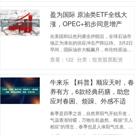
盈为国际 原油类ETF全线大
涨，OPEC+初步同意增产
在美国和以色列袭击伊朗后，全球石油市
场正为潜在的供应冲击严阵以待。 3月2日
早间，国际油价大幅飙升，布伦特原油开
盘飙升13%，价格突破每桶82美元。此
查看：
122
分类：
投资股票配资
前，据央视....
牛来乐 【科普】顺应天时，春
养有方，6款经典药膳，助您
应对春困、烦躁、外感不适
春季是四季之首，自然界阳气开始升发，
气温逐渐转暖，万物生机盎然。根据“天人
相应”的理念，春季也是人体阳气生发、肝
脏功能调畅的时期。因此，春季养生应注