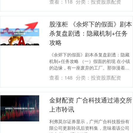
查看：
118
分类：
投资股票配资
重保养生发之....
股涨柜 《余烬下的假面》剧本
杀复盘剧透：隐藏机制+任务
攻略
《余烬下的假面》剧本杀复盘剧透：隐藏
机制+任务攻略 （一）假面的初现 在小镇
的边缘，有一座废弃的工厂。那弥漫着铁
锈味和腐朽气息的地方，总是被一层神秘
查看：
148
分类：
投资股票配资
的面纱所笼罩....
金财配资 广合科技通过港交所
上市聆讯
利弗莫尔证券显示，广州广合科技股份有
限公司更新聆讯后资料集，意味着该公司