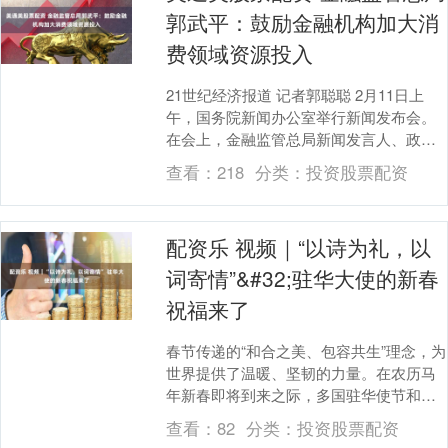
郭武平：鼓励金融机构加大消
费领域资源投入
21世纪经济报道 记者郭聪聪 2月11日上
午，国务院新闻办公室举行新闻发布会。
在会上，金融监管总局新闻发言人、政策
研究司司长郭武平，重点介绍了2026年“乐
查看：
218
分类：
投资股票配资
购新....
配资乐 视频｜“以诗为礼，以
词寄情”&#32;驻华大使的新春
祝福来了
春节传递的“和合之美、包容共生”理念，为
世界提供了温暖、坚韧的力量。在农历马
年新春即将到来之际，多国驻华使节和国
际组织负责人“以诗为礼，以词寄情”，向中
查看：
82
分类：
投资股票配资
国人民送....