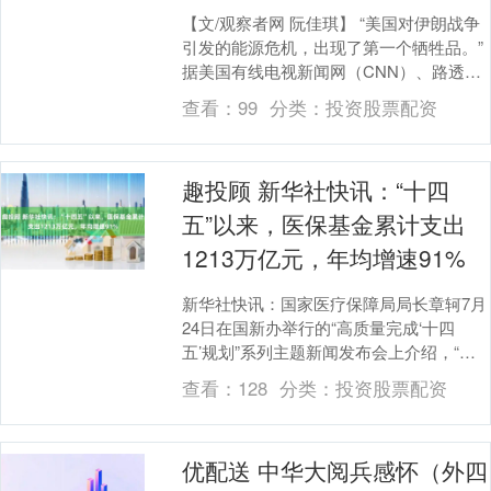
【文/观察者网 阮佳琪】 “美国对伊朗战争
引发的能源危机，出现了第一个牺牲品。”
据美国有线电视新闻网（CNN）、路透社
等报道，破产重组中的美国廉价航空巨头
查看：
99
分类：
投资股票配资
精神....
趣投顾 新华社快讯：“十四
五”以来，医保基金累计支出
1213万亿元，年均增速91%
新华社快讯：国家医疗保障局局长章轲7月
24日在国新办举行的“高质量完成‘十四
五’规划”系列主题新闻发布会上介绍，“十
四五”以来，医保基金累计支出12.13万亿
查看：
128
分类：
投资股票配资
元....
优配送 中华大阅兵感怀（外四