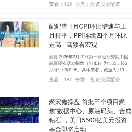
4973.823美元/盎司，年初至今涨
查看：
162
分类：
投资股票配资
15.18%。....
配配查 1月CPI环比增速与上
月持平，PPI连续四个月环比
走高 | 高频看宏观
摘要 2026年2月10日第一财经研究院中国
高频经济活动指数（YHEI）为1.35，较2
月3日下降0.05。具体来看，截至2月10日
的一周内，服务业相关指标8城....
查看：
167
分类：
投资股票配资
聚宏鑫操盘 首批三个项目聚
焦“数据中心、原油码头、合成
钻石”，美日5500亿美元投资
基金即将启动