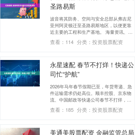
圣路易斯
波音将其防务、空间与安全总部从弗吉尼
亚州阿灵顿迁至圣路易斯地区，以便更靠
近主要的工程和生产基地。 海量资讯、精
准解读，尽在新浪财经APP 责任编辑：张
查看：
114
分类：
投资股票配资
俊 SF0....
永星速配 春节不打烊！快递公
司忙“护航”
2026年马年春节假期已至，年货寄递、急
件运输需求仍处高位。顺丰控股、京东物
流、中国邮政等快递公司春节不打烊，节
日期间服务不中断。各企业调配运力、优
查看：
185
分类：
投资股票配资
化服务举措，....
美通美股票配资 金融监管总局