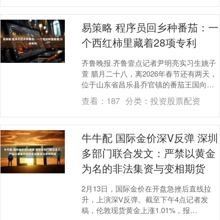
易策略 程序员回乡种番茄：一
个西红柿里藏着28项专利
齐鲁晚报.齐鲁壹点记者尹明亮实习生姚子
萱 腊月二十八，离2026年春节还有两天，
位于山东省昌乐县乔官镇的番茄王国向全
国各地的网友发出了最后一批“黄金籽”西红
查看：
187
分类：
投资股票配资
柿，....
牛牛配 国际金价深V反弹 深圳
多部门联合发文：严禁以黄金
为名的非法集资与变相期货
2月13日，国际金价在开盘急挫后直线拉
升，上演深V反弹。截至下午4点记者发
稿，伦敦现货黄金上涨1.01%，报