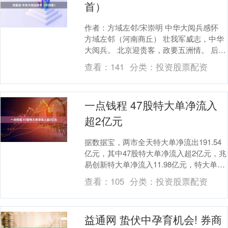
首）
作者：方域左邻/宋崇明 中华大阅兵感怀
方域左邻（河南商丘） 壮我军威志，中华
大阅兵。 北京迎贵客，政要五洲情。 后代
来欧美，友人聚古城。 银鹰天下震，重器
查看：
141
分类：
投资股票配资
有威....
一点钱程 47股特大单净流入
超2亿元
据数据宝，两市全天特大单净流出191.54
亿元，其中47股特大单净流入超2亿元，兆
易创新特大单净流入11.98亿元，特大单净
流入资金居首；中航沈飞特大单净流入
查看：
105
分类：
投资股票配资
资....
益通网 蛰伏中孕育机会! 券商