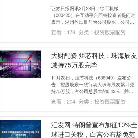
证券日报网讯2月23日，徐工机械
（000425）在互动平台回答投资者提问时
表示，湖州盈灿目前为公司股东，公司与
潍柴动力（000338）保持正常、良好的业
查看：
178
分类：
投资股票配资
务合作关....
大财配资 炬芯科技：珠海辰友
减持75万股完毕
11月28日，炬芯科技（688049）发布公
告，控股股东一致行动人珠海辰友累计减
持75万股，占公司总股本的0.43%，并决
定提前终止减持计划。 2025年前三季....
查看：
204
分类：
投资股票配资
汇发网 特朗普宣布加征10%全
球进口关税，白宫公布豁免范