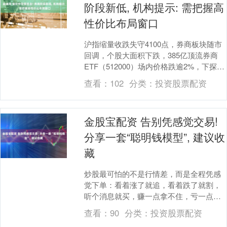
阶段新低, 机构提示: 需把握高
性价比布局窗口
沪指缩量收跌失守4100点，券商板块随市
回调，个股大面积下跌，385亿顶流券商
ETF（512000）场内价格跌逾2%，下探
2025年7月以来新低。 截至最新，券....
查看：
102
分类：
投资股票配资
金股宝配资 告别凭感觉交易!
分享一套“聪明钱模型”, 建议收
藏
炒股最可怕的不是行情差，而是全程凭感
觉下单：看着涨了就追，看着跌了就割，
听个消息就买，赚一点拿不住，亏一点死
扛着。绝大多数散户亏钱，根本不是技术
查看：
90
分类：
投资股票配资
不行，而是没有一....