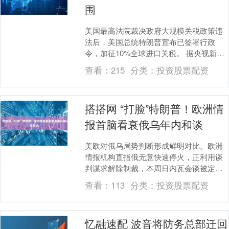
围
美国最高法院裁决政府大规模关税政策违
法后，美国总统特朗普宣布已签署行政
令，加征10%全球进口关税。 据央视新闻
报道，当地时间2026年2月20日，特朗普
查看：
215
分类：
投资股票配资
在其社交....
搭搭网 “打脸”特朗普！欧洲情
报首脑看衰俄乌年内和谈
美欧对俄乌局势判断形成鲜明对比。欧洲
情报机构直指俄无意快速停火，正利用谈
判谋求解除制裁，本周日内瓦会谈被定性
为“谈判作秀”。 尽管美国总统特朗普宣
查看：
113
分类：
投资股票配资
称，由美国斡旋....
忆融速配 波音将防务总部迁回