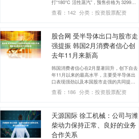
打“180℃ 活性蒸汽”，预售价格为 3299
元。 据....
查看：
142
分类：
投资股票配资
股合网 受半导体出口与股市走
强提振 韩国2月消费者信心创
去年11月来新高
韩国消费者信心在2月显著回升，创下自去
年11月以来的最高水平，主要受半导体出
口表现强劲以及本国股市走强的共同提
振。 根据韩国银行周五公布的数据，2月
查看：
186
分类：
投资股票配资
综合消费者信....
天源国际 徐工机械：公司与潍
柴动力保持正常、良好的业务
合作关系