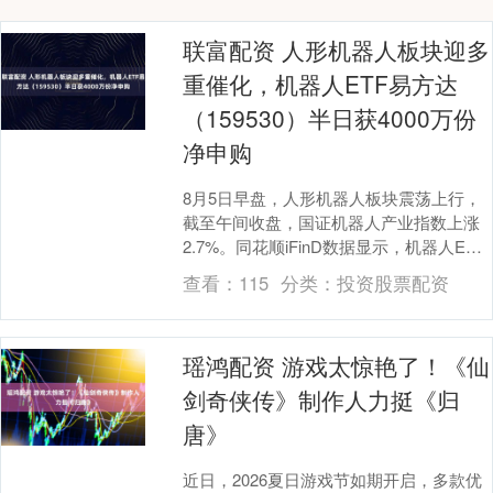
联富配资 人形机器人板块迎多
重催化，机器人ETF易方达
（159530）半日获4000万份
净申购
8月5日早盘，人形机器人板块震荡上行，
截至午间收盘，国证机器人产业指数上涨
2.7%。同花顺iFinD数据显示，机器人ETF
易方达（159530，联接基金A/C：....
查看：
115
分类：
投资股票配资
瑶鸿配资 游戏太惊艳了！《仙
剑奇侠传》制作人力挺《归
唐》
近日，2026夏日游戏节如期开启，多款优