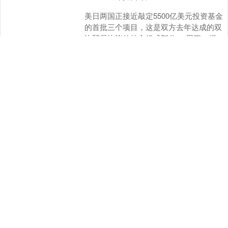
美日两国正接近敲定5500亿美元投资基金
的首批三个项目，这是双方去年达成的双
边贸易协议的核心组成部分。 周四，据彭
博社援引知情人士消息，首批三个入围项
查看：
130
分类：
投资股票配资
目分别为软....
东程配资 总规模691亿元！江
苏创投再发力
江苏创投生态持续升温！ 2月11日，江苏
省战略性新兴产业母基金（以下简称“江苏
省战新母基金”）2026年第一批产业专项基
金签约仪式在江苏南京举行。上证报记者
查看：
138
分类：
投资股票配资
获悉....
港盛国际 三大交易所, 官宣!