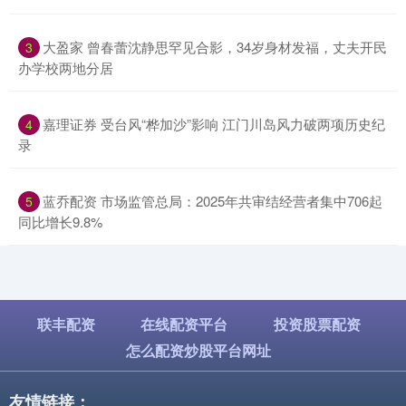
​大盈家 曾春蕾沈静思罕见合影，34岁身材发福，丈夫开民
3
办学校两地分居
​嘉理证券 受台风“桦加沙”影响 江门川岛风力破两项历史纪
4
录
​蓝乔配资 市场监管总局：2025年共审结经营者集中706起
5
同比增长9.8%
联丰配资
在线配资平台
投资股票配资
怎么配资炒股平台网址
友情链接：