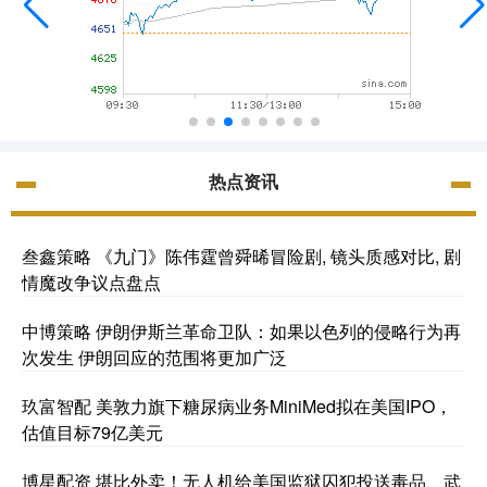
热点资讯
叁鑫策略 《九门》陈伟霆曾舜晞冒险剧, 镜头质感对比, 剧
情魔改争议点盘点
中博策略 伊朗伊斯兰革命卫队：如果以色列的侵略行为再
次发生 伊朗回应的范围将更加广泛
玖富智配 美敦力旗下糖尿病业务MiniMed拟在美国IPO，
估值目标79亿美元
博星配资 堪比外卖！无人机给美国监狱囚犯投送毒品、武