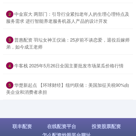
​中金宸大 两部门：引导行业紧扣老年人的生理心理特点及
2
服务需求 进行智能养老服务机器人产品的设计开发
​普惠配资 羽坛女神王仪涵：25岁前不谈恋爱，退役后嫁师
3
弟，如今成王老师
​牛客栈 2025年5月26日全国主要批发市场菜瓜价格行情
4
​华楚新起点 【环球财经】纽约联储：美国加征关税90%由
5
美企业和消费者承担
联丰配资
在线配资平台
投资股票配资
怎么配资炒股平台网址