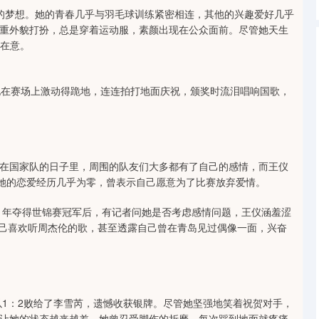
的梦想。她的青春几乎与羽毛球训练紧密相连，其他的兴趣爱好几乎
重外貌打扮，总是穿着运动服，素颜出现在公众面前。尽管她天生
不在意。
她在赛场上激动得跪地，连连拍打地面庆祝，颁奖时流泪唱响国歌，
在国家队的日子里，周围的队友们大多都有了自己的感情，而王仪
”她的恋爱经历几乎为零，曾表示自己愿意为了比赛放弃爱情。
11年夺得世锦赛冠军后，有记者问她是否考虑感情问题，王仪涵羞涩
自己喜欢听周杰伦的歌，甚至透露自己曾在青岛见过偶像一面，兴奋
以1：2败给了李雪芮，遗憾收获银牌。尽管她坚强地笑着祝贺对手，
让她的状态越来越差。她曾忍受脚伤的折磨，每次踩到地面就疼痛