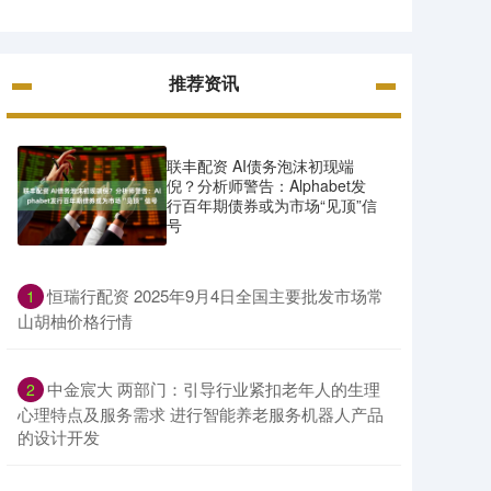
推荐资讯
联丰配资 AI债务泡沫初现端
倪？分析师警告：Alphabet发
行百年期债券或为市场“见顶”信
号
​恒瑞行配资 2025年9月4日全国主要批发市场常
1
山胡柚价格行情
​中金宸大 两部门：引导行业紧扣老年人的生理
2
心理特点及服务需求 进行智能养老服务机器人产品
的设计开发