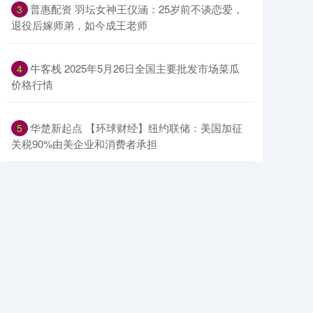
​普惠配资 羽坛女神王仪涵：25岁前不谈恋爱，
3
退役后嫁师弟，如今成王老师
​牛客栈 2025年5月26日全国主要批发市场菜瓜
4
价格行情
​华楚新起点 【环球财经】纽约联储：美国加征
5
关税90%由美企业和消费者承担