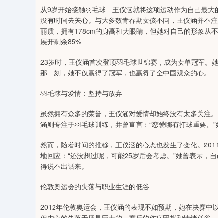
从9岁开始接触羽毛球，王仪涵就将这项运动作为自己最大
没有时间去关心。与大多数青春期女孩不同，王仪涵并不注
丽质，拥有178cm的身高和大眼睛，但她对自己的形象从
展开剩余85%
23岁时，王仪涵首次登顶羽毛球世锦赛，成为女单冠军。
那一刻，她不仅赢得了冠军，也赢得了全中国观众的心。
羽毛球与爱情：坚持与放弃
虽然拥有众多的荣誉，王仪涵对爱情却始终没有太多关注。
涵则专注于羽毛球训练，并曾直言：“恋爱哪有打球重要。
然而，随着时间的推移，王仪涵的心态也发生了变化。20
地回应：“还没想过呢，可能25岁后会考虑。”她曾表示，
得说不出话来。
伦敦奥运会的失落与职业生涯的低谷
2012年伦敦奥运会，王仪涵的表现不如预期，她在决赛中
但内心的失落无疑是巨大的。赛后的伤病困扰和情绪低谷，