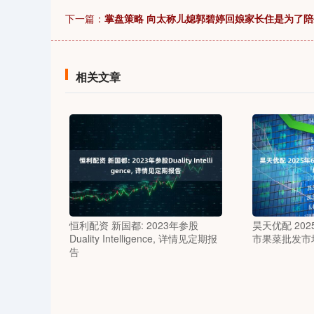
下一篇：
掌盘策略 向太称儿媳郭碧婷回娘家长住是为了
相关文章
恒利配资 新国都: 2023年参股
昊天优配 20
Duality Intelligence, 详情见定期报
市果菜批发市
告