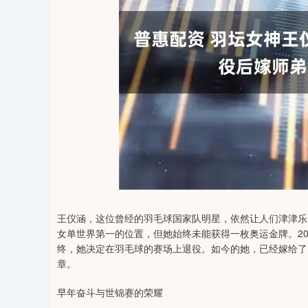
35
深证成指
14110.12
21.92
0.57%
-34.08
王仪涵，这位曾经的羽毛球国家队明星，依然让人们津津乐道
女单世界第一的位置，但她始终未能获得一枚奥运金牌。2
终，她决定在羽毛球的赛场上退役。如今的她，已经嫁给了
章。
早年奋斗与世锦赛的荣耀