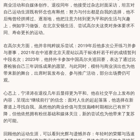
商业活动和自媒体创作。退役同年，他接受过杂志封面采访，坦言对
自己运动生涯既有怀念也有释然：努力与付出都是自我的选择，他不
后悔曾经拼搏过。逐渐地，他把注意力转到更为平和的生活与兴趣
上，例如学习做饭、在北京安顿生活、尝试高尔夫这类对身体要求不
同、寿命更长的运动。
在高尔夫方面，他并非纯粹娱乐尝试：2019年后他多次公开练习并参
与赛事，2021年在中巡赛北京天星站以高于标准杆若干杆的成绩暂列
中段名次；2023年，他持外卡参加中国高尔夫巡回赛，表达了通过比
赛检验自己三年训练成果的愿望。与此同时，模特与商业演出也为他
带来新的舞台，出席时装发布会、参与推广活动，部分出场费仍可
观。
心态上，宁泽涛在退役几年后显得更为平和。他在社交平台上发布的
内容，呈现出“继续前行”的信念：面对人生的起起落落，他选择在新
赛道上寻找自我。虽然他的商业价值与竞技巅峰时期相比已有所下
降，但他依然拥有粉丝基础和媒体关注，新的尝试也为他带来了复苏
的可能。
回顾他的运动生涯，可以看到光辉与遗憾并存：年轻时的荣耀与迅速