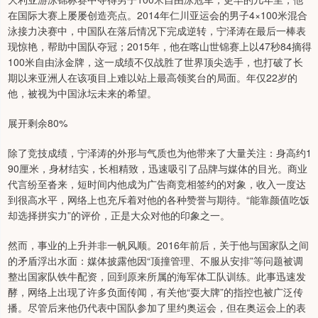
在国际大赛上屡屡创造亮点。2014年仁川亚运会的男子4×100米混合
泳接力决赛中，中国队在落后情况下完成逆转，宁泽涛在最后一棒表
现惊艳，帮助中国队夺冠；2015年，他在喀山世锦赛上以47秒84摘得
100米自由泳金牌，这一成绩不仅战胜了世界顶尖选手，也打破了长
期以来亚洲人在该项目上难以站上最高领奖台的局面。年仅22岁的
他，被视为中国泳坛未来的希望。
展开剩余80%
除了竞技成绩，宁泽涛的外形与气质也为他带来了大量关注：身高约1
90厘米，身材结实，长相精致，迅速吸引了品牌与媒体的目光。商业
代言纷至沓来，短时间内他成为广告商竞相签约的对象，收入一度达
到很高水平，网络上也充斥着对他的各种赞誉与期待。“能靠颜值吃饭
却选择拼实力”的评价，正是大众对他的印象之一。
然而，事业的上升并非一帆风顺。2016年前后，关于他与国家队之间
的矛盾浮出水面：媒体披露他因“顶撞管理、不服从安排”等问题被调
整出国家队铁牛配资，回到原来所属的海军体工队训练。此事迅速发
酵，网络上出现了许多负面传闻，有关他“耍大牌”的指控也被广泛传
播。尽管后来他仍代表中国队参加了里约奥运会，但在奥运会上的表