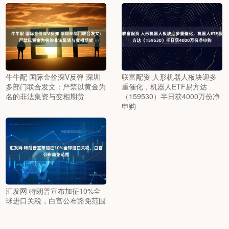
牛牛配 国际金价深V反弹 深圳
联富配资 人形机器人板块迎多
多部门联合发文：严禁以黄金为
重催化，机器人ETF易方达
名的非法集资与变相期货
（159530）半日获4000万份净
申购
汇发网 特朗普宣布加征10%全
球进口关税，白宫公布豁免范围