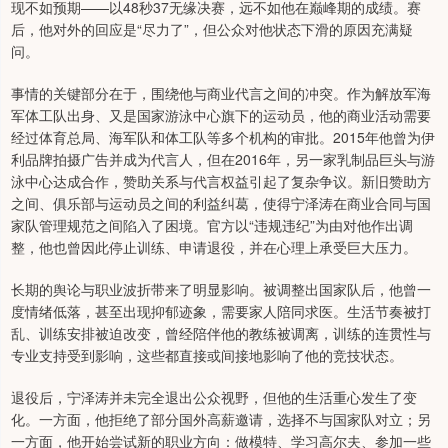
现不如预期——以48秒37无缘决赛，远不如他在巅峰期的成绩。赛
后，他对外的回应是“尽力了”，但公众对他状态下滑的原因充满疑
问。
事情的关键部分在于，围绕他与商业代言之间的冲突。作为解放军海
军体工队出身、又是国家游泳中心旗下的运动员，他的商业活动需要
经过体育总局、海军队和体工队等多个机构的审批。2015年他曾为伊
利品牌拍摄广告并成为代言人，但在2016年，另一家乳制品巨头与游
泳中心达成合作，赞助关系与代言权益引起了复杂争议。新旧赞助方
之间、俱乐部与运动员之间的利益纠葛，使得宁泽涛在商业合同与国
家队管理规范之间陷入了困境。官方以“违规违纪”为由对他作出调
整，他也曾因此停止训练、申请退役，并在心理上承受巨大压力。
长期的舆论与职业波折带来了明显影响。被调整出国家队后，他曾一
度情绪低落，甚至出现抑郁迹象，需要家人陪同求医。生活节奏被打
乱、训练安排被迫改变，曾经陪伴他的教练被调离，训练的连贯性与
专业支持受到影响，这些都直接或间接地影响了他的竞技状态。
退役后，宁泽涛并未完全退出公众视野，但他的生活重心发生了变
化。一方面，他拒绝了部分国外高薪邀请，选择不与国家队对立；另
一方面，他开始尝试新的职业方向：做模特、学习高尔夫、参加一些