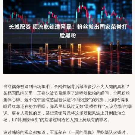
当红偶像被逼到当场飙泪，全网炸锅背后藏着多少不为人知的真相？
某档国民综艺里，王嘉尔被节目组塞了满嘴辣椒粉的瞬间，全网粉丝
集体心碎。这个在韩国综艺里被认证"不能吃辣"的男孩，此刻呛得眼
眶通红却还在努力吞咽，弹幕里却飘过无数"装模作样""人设崩塌"的嘲
讽。更令人震惊的是，某些营销号竟将这场辣椒风波上升到政治立
场，用"韩国辣椒甜"的荒谬逻辑给艺人扣上莫须有的罪名。
追过韩综的观众都知道，王嘉尔在《一周的偶像》里吃部队火锅时，