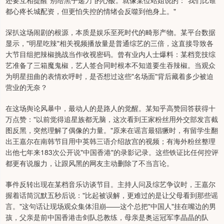
还要互相提醒"别给黑子递刀"的心酸。就像某位站姐说的："我们比谁
都心疼长城配资，但更怕失控的情绪会反噬到他身上。"
深扒这场闹剧的根源，本质是娱乐至死时代的畸形产物。某平台数据
显示，"明星吃辣"相关视频播放量是普通综艺的三倍，这直接导致各
大节目组把辣椒挑战当作收视密码。曾有业内人士爆料：某档竞技综
艺准备了三箱魔鬼椒，艺人签合同时根本不知道要生吞辣椒。当观众
为明星扭曲的表情欢呼时，是否想过这些"名场面"背后藏着多少被迫
营业的无奈？
在这场舆论风暴中，最动人的是路人的觉醒。某知乎高赞回答获得十
万点赞："以前觉得追星族都无脑，这次看到王家粉丝用外交部发言截
图反黑，突然理解了偶像的力量。"原来在谣言最猖獗时，有留学生翻
出王嘉尔在南韩节目用中英韩三语介绍故宫的视频；有海外粉丝整理
出他七年来183次公开说"中国香港"的录影记录。这些铁证比任何控评
都更有说服力，让跟风黑的网友主动删除了不当言论。
事件反转出现在某档音乐访谈节目。主持人问及综艺争议时，王嘉尔
握着话筒沉默五秒后说："比起被误解，更难过的是让父母看到那些谣
言。"这句话让现场观众集体泪崩——这个总把"中国人"挂在嘴边的男
孩，父亲是前中国香港击剑队总教练，母亲是奥运冠军李晶晶的队