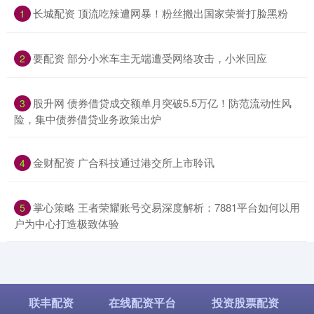
​长城配资 顶流吃辣遭网暴！粉丝搬出国家荣誉打脸黑粉
1
​要配资 部分小米车主无端遭受网络攻击，小米回应
2
​股升网 债券借贷成交额单月突破5.5万亿！防范流动性风
3
险，集中债券借贷业务政策出炉
​金财配资 广合科技通过港交所上市聆讯
4
​掌心策略 王者荣耀账号交易深度解析：7881平台如何以用
5
户为中心打造极致体验
联丰配资
在线配资平台
投资股票配资