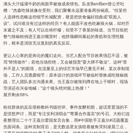
满头大汗猛灌牛奶的画面早被做成表情包。队友BamBam曾公开吐
槽："杰森吃辣就像在受刑，我们聚餐永远要准备两份锅底。"但某些
人选择性忽略这些细节长城配资，硬是把饮食偏好扭曲成"双面人
设"。试问谁没有过这样的经历？有人能面不改色吃麻辣火锅，却对芥
末避之不及；有人可以生啃柠檬，却受不了香菜的味道。当节目组把
整勺辣椒粉倒进王嘉尔嘴里时，他脖颈瞬间暴起的青筋和生理性颤
抖，根本是演技无法复刻的真实反应。
更让人心寒的是舆论的魔幻走向。当艺人配合节目效果强忍不适，被
骂"矫情做作"；若他当场拒绝，又会被指责"耍大牌不敬业"。这种"里
外不是人"的困境，在流量至上的综艺市场早已屡见不鲜。某次录制现
场，工作人员透露细节：原本设计的游戏环节被临时替换成吃辣椒挑
战，艺人团队多次沟通未果。当王嘉尔被辣到蹲在地上干呕时，现场
导演还在兴奋地喊："这个镜头绝对能上热搜！"
展开剩余58%
粉丝群体的反应堪称教科书级控评。事件发酵初期，超话里置顶的不
是愤怒声讨，而是"专注安利演唱会""尊重合作嘉宾"的号召。大粉们连
夜整理出二十个王嘉尔爱国发言合集，用#中国歌手王嘉尔#话题覆盖
负面词条。这种克制背后，是无数追星女孩咬着被角哭到凌晨三点，