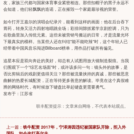
友，家族三代都与国家体育事业紧密相连。那些扣帽子的黑子永远不
会知道，他们轻飘飘的造谣，正在摧毁一个家庭最珍视的荣誉。
如今打开王嘉尔的演唱会纪录片，能看到这样的画面：他在后台吞下
胃药，转身又活力四射地唱跳全场；彩排间隙抓紧学京剧腔调，只为
在歌曲里加入传统元素。这些未被营销号搬运的日常，才是流量光环
下最真实的模样。当某些人还在纠结"能不能吃辣"时，这个年轻人已
经带着中国风音乐闯进Billboard榜单，用作品打破所有偏见。
追星本应是双向奔赴的美好，却总有人试图用放大镜制造裂痕。当我
们围观下一个"综艺名场面"时，或许该多问一句：镜头外的故事，是
否比剪辑后的戏剧更值得关注？那些被流量挟持的真诚，那些被恶意
曲解的热爱长城配资，正在等待更多善意的解读。毕竟在这个真假难
辨的网络时代，有时候放下键盘比举起键盘更需要勇气。
发布于：江苏省
联丰配资提示：文章来自网络，不代表本站观点。
上一篇：
铁牛配资 2017年，宁泽涛因违纪被国家队开除，拒入外
国队，如今改打高尔夫