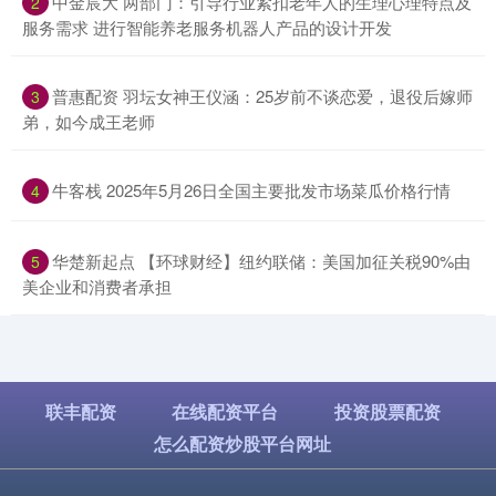
​中金宸大 两部门：引导行业紧扣老年人的生理心理特点及
2
服务需求 进行智能养老服务机器人产品的设计开发
​普惠配资 羽坛女神王仪涵：25岁前不谈恋爱，退役后嫁师
3
弟，如今成王老师
​牛客栈 2025年5月26日全国主要批发市场菜瓜价格行情
4
​华楚新起点 【环球财经】纽约联储：美国加征关税90%由
5
美企业和消费者承担
联丰配资
在线配资平台
投资股票配资
怎么配资炒股平台网址