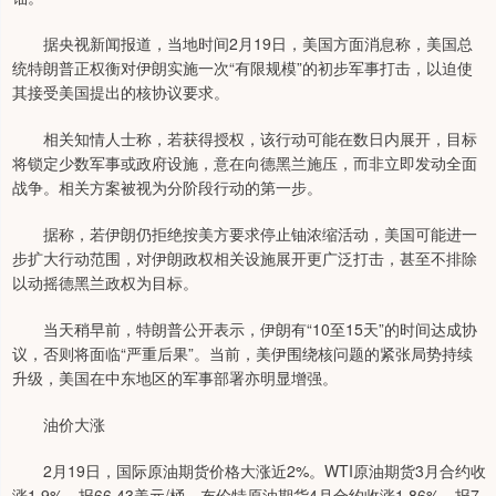
据央视新闻报道，当地时间2月19日，美国方面消息称，美国总
统特朗普正权衡对伊朗实施一次“有限规模”的初步军事打击，以迫使
其接受美国提出的核协议要求。
相关知情人士称，若获得授权，该行动可能在数日内展开，目标
将锁定少数军事或政府设施，意在向德黑兰施压，而非立即发动全面
战争。相关方案被视为分阶段行动的第一步。
据称，若伊朗仍拒绝按美方要求停止铀浓缩活动，美国可能进一
步扩大行动范围，对伊朗政权相关设施展开更广泛打击，甚至不排除
以动摇德黑兰政权为目标。
当天稍早前，特朗普公开表示，伊朗有“10至15天”的时间达成协
议，否则将面临“严重后果”。当前，美伊围绕核问题的紧张局势持续
升级，美国在中东地区的军事部署亦明显增强。
油价大涨
2月19日，国际原油期货价格大涨近2%。WTI原油期货3月合约收
涨1.9%，报66.43美元/桶。布伦特原油期货4月合约收涨1.86%，报7