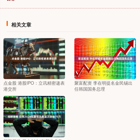
相关文章
点金股 港股IPO：立讯精密递表
聚富配资 李在明提名金民锡出
港交所
任韩国国务总理