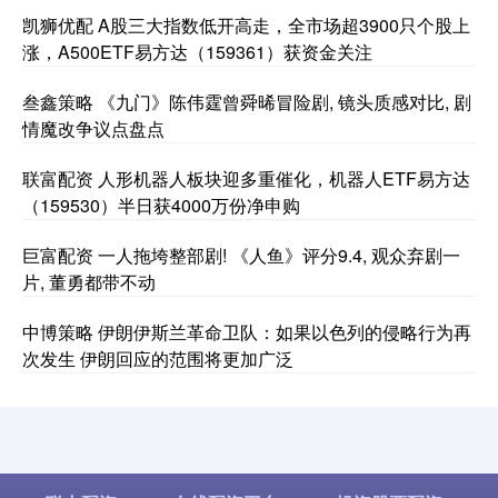
凯狮优配 A股三大指数低开高走，全市场超3900只个股上
涨，A500ETF易方达（159361）获资金关注
叁鑫策略 《九门》陈伟霆曾舜晞冒险剧, 镜头质感对比, 剧
情魔改争议点盘点
联富配资 人形机器人板块迎多重催化，机器人ETF易方达
（159530）半日获4000万份净申购
巨富配资 一人拖垮整部剧! 《人鱼》评分9.4, 观众弃剧一
片, 董勇都带不动
中博策略 伊朗伊斯兰革命卫队：如果以色列的侵略行为再
次发生 伊朗回应的范围将更加广泛