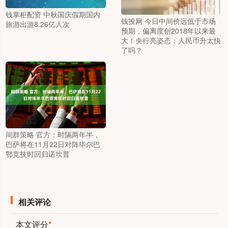
钱掌柜配资 中秋国庆假期国内
钱投网 今日中间价远低于市场
旅游出游8.26亿人次
预期，偏离度创2018年以来最
大！央行亮姿态：人民币升太快
了吗？
间群策略 官方：时隔两年半，
巴萨将在11月22日对阵毕尔巴
鄂竞技时回归诺坎普
相关评论
本文评分
*