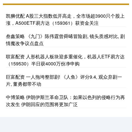
凯狮优配 A股三大指数低开高走，全市场超3900只个股上
涨，A500ETF易方达（159361）获资金关注
叁鑫策略 《九门》陈伟霆曾舜晞冒险剧, 镜头质感对比, 剧
情魔改争议点盘点
联富配资 人形机器人板块迎多重催化，机器人ETF易方达
（159530）半日获4000万份净申购
巨富配资 一人拖垮整部剧! 《人鱼》评分9.4, 观众弃剧一
片, 董勇都带不动
中博策略 伊朗伊斯兰革命卫队：如果以色列的侵略行为再
次发生 伊朗回应的范围将更加广泛