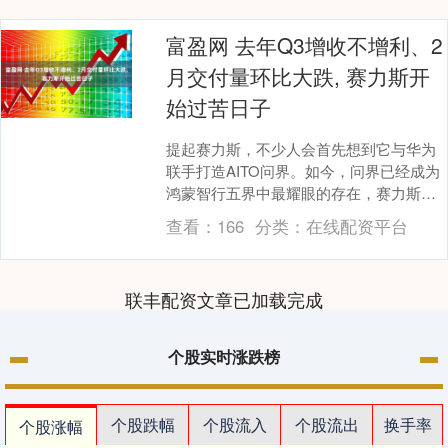
富盈网 去年Q3增收不增利、2
月交付量环比大跌, 赛力斯开
始过苦日子
提起赛力斯，不少人会首先想到它与华为
联手打造AITO问界。如今，问界已经成为
鸿蒙智行五界中最耀眼的存在，赛力斯这
家位于重庆的老牌车企在新能源汽车时代
查看：
166
分类：
在线配资平台
也真正好起来....
联丰配资文章已加载完成
个股实时涨跌榜
个股跌幅
个股流入
个股流出
换手率
个股涨幅