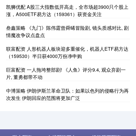
凯狮优配 A股三大指数低开高走，全市场超3900只个股上
涨，A500ETF易方达（159361）获资金关注
叁鑫策略 《九门》陈伟霆曾舜晞冒险剧, 镜头质感对比, 剧
情魔改争议点盘点
联富配资 人形机器人板块迎多重催化，机器人ETF易方达
（159530）半日获4000万份净申购
巨富配资 一人拖垮整部剧! 《人鱼》评分9.4, 观众弃剧一
片, 董勇都带不动
中博策略 伊朗伊斯兰革命卫队：如果以色列的侵略行为再
次发生 伊朗回应的范围将更加广泛