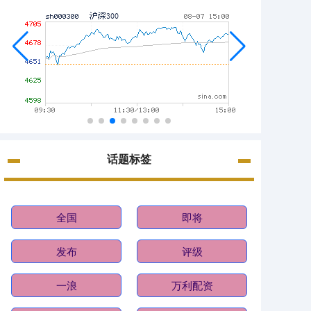
话题标签
全国
即将
发布
评级
一浪
万利配资