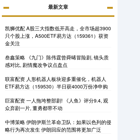
最新文章
凯狮优配 A股三大指数低开高走，全市场超3900
只个股上涨，A500ETF易方达（159361）获资
金关注
叁鑫策略 《九门》陈伟霆曾舜晞冒险剧, 镜头质
感对比, 剧情魔改争议点盘点
联富配资 人形机器人板块迎多重催化，机器人
ETF易方达（159530）半日获4000万份净申购
巨富配资 一人拖垮整部剧! 《人鱼》评分9.4, 观
众弃剧一片, 董勇都带不动
中博策略 伊朗伊斯兰革命卫队：如果以色列的侵
略行为再次发生 伊朗回应的范围将更加广泛