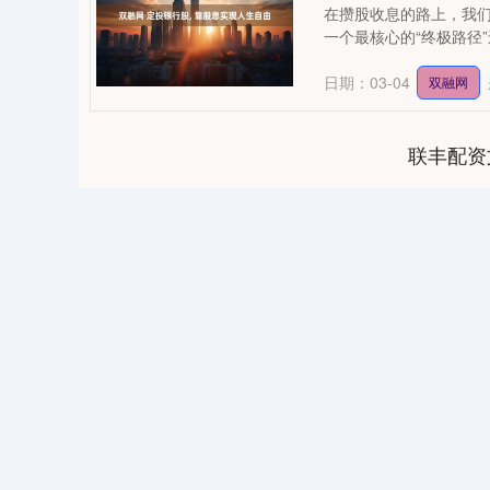
在攒股收息的路上，我
一个最核心的“终极路径
日期：03-04
双融网
联丰配资
04
深证成指
14311.01
39.68
1.02%
200.89