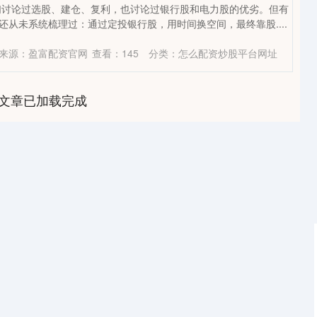
们讨论过选股、建仓、复利，也讨论过银行股和电力股的优劣。但有
”还从未系统梳理过：通过定投银行股，用时间换空间，最终靠股....
来源：盈富配资官网
查看：
145
分类：
怎么配资炒股平台网址
文章已加载完成
沪深300
4694.44
1.42%
43.13
0.93%