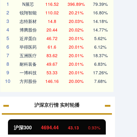
1
N展芯
116.52
396.89%
79.39%
2
锐翔智能
110.02
20.21%
16.80%
3
志特新材
14.8
20.03%
14.18%
4
博腾股份
20.44
20.02%
14.77%
5
近岸蛋白
46.72
20.01%
5.62%
6
毕得医药
61.6
20.01%
6.12%
7
五洲医疗
83.62
20.01%
18.37%
8
耐科装备
49.67
20.01%
6.83%
9
一博科技
53.33
20.01%
17.26%
10
方邦股份
146.16
20.00%
7.68%
沪深京行情 实时轮播
北证50
1134.24
创业
11.37
1.01%