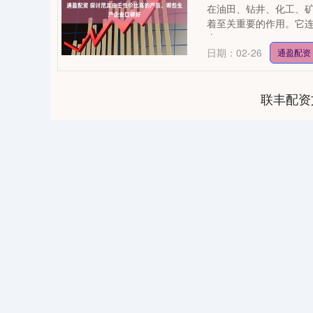
在油田、钻井、化工、
着至关重要的作用。它
由....
日期：02-26
通盈配资
联丰配资
01
沪深300
4694.44
200.89
1.42%
43.13