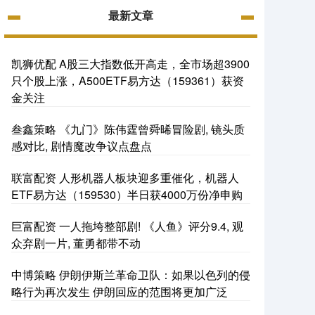
最新文章
凯狮优配 A股三大指数低开高走，全市场超3900
只个股上涨，A500ETF易方达（159361）获资
金关注
叁鑫策略 《九门》陈伟霆曾舜晞冒险剧, 镜头质
感对比, 剧情魔改争议点盘点
联富配资 人形机器人板块迎多重催化，机器人
ETF易方达（159530）半日获4000万份净申购
巨富配资 一人拖垮整部剧! 《人鱼》评分9.4, 观
众弃剧一片, 董勇都带不动
中博策略 伊朗伊斯兰革命卫队：如果以色列的侵
略行为再次发生 伊朗回应的范围将更加广泛