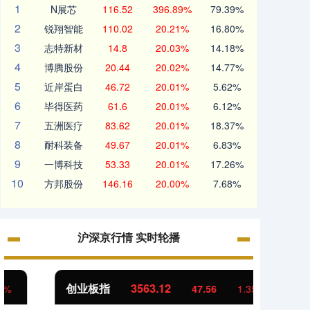
1
N展芯
116.52
396.89%
79.39%
2
锐翔智能
110.02
20.21%
16.80%
3
志特新材
14.8
20.03%
14.18%
4
博腾股份
20.44
20.02%
14.77%
5
近岸蛋白
46.72
20.01%
5.62%
6
毕得医药
61.6
20.01%
6.12%
7
五洲医疗
83.62
20.01%
18.37%
8
耐科装备
49.67
20.01%
6.83%
9
一博科技
53.33
20.01%
17.26%
10
方邦股份
146.16
20.00%
7.68%
沪深京行情 实时轮播
创业板指
3563.12
基金
47.56
1.35%