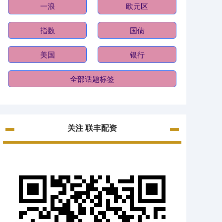
一浪
欧元区
指数
国债
美国
银行
全部话题标签
关注 联丰配资