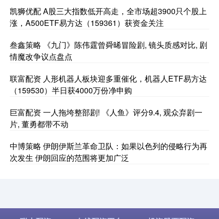
凯狮优配 A股三大指数低开高走，全市场超3900只个股上
涨，A500ETF易方达（159361）获资金关注
叁鑫策略 《九门》陈伟霆曾舜晞冒险剧, 镜头质感对比, 剧
情魔改争议点盘点
联富配资 人形机器人板块迎多重催化，机器人ETF易方达
（159530）半日获4000万份净申购
巨富配资 一人拖垮整部剧! 《人鱼》评分9.4, 观众弃剧一
片, 董勇都带不动
中博策略 伊朗伊斯兰革命卫队：如果以色列的侵略行为再
次发生 伊朗回应的范围将更加广泛