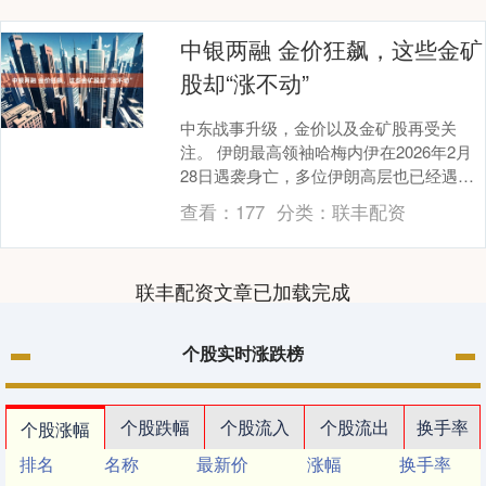
中银两融 金价狂飙，这些金矿
股却“涨不动”
中东战事升级，金价以及金矿股再受关
注。 伊朗最高领袖哈梅内伊在2026年2月
28日遇袭身亡，多位伊朗高层也已经遇
袭，美国总统特朗普宣布打击伊朗军事行
查看：
177
分类：
联丰配资
动将会持续四....
联丰配资文章已加载完成
个股实时涨跌榜
个股跌幅
个股流入
个股流出
换手率
个股涨幅
排名
名称
最新价
涨幅
换手率