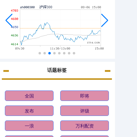
话题标签
全国
即将
发布
评级
一浪
万利配资