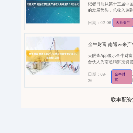
记者日前从第十三届中国
的发展势头，总收入达到13
日期：02-06
天胜资产
金牛财富 南通未来
天眼查App显示金牛财
合伙人为南通腾辉投资管
日期：09-
金牛财
富
26
联丰配资
0
上证指数
3900.35
-1.00
-0.01%
21.92