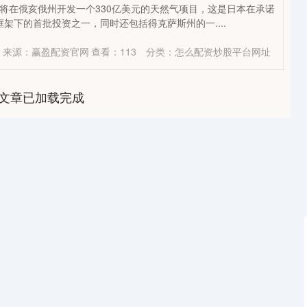
y公司将在俄亥俄州开发一个330亿美元的天然气项目，这是日本在承诺
框架下的首批投资之一，同时还包括得克萨斯州的一....
来源：赢盈配资官网
查看：
113
分类：
怎么配资炒股平台网址
文章已加载完成
沪深300
4694.44
1.42%
43.13
0.93%