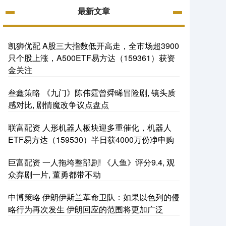
最新文章
凯狮优配 A股三大指数低开高走，全市场超3900
只个股上涨，A500ETF易方达（159361）获资
金关注
叁鑫策略 《九门》陈伟霆曾舜晞冒险剧, 镜头质
感对比, 剧情魔改争议点盘点
联富配资 人形机器人板块迎多重催化，机器人
ETF易方达（159530）半日获4000万份净申购
巨富配资 一人拖垮整部剧! 《人鱼》评分9.4, 观
众弃剧一片, 董勇都带不动
中博策略 伊朗伊斯兰革命卫队：如果以色列的侵
略行为再次发生 伊朗回应的范围将更加广泛