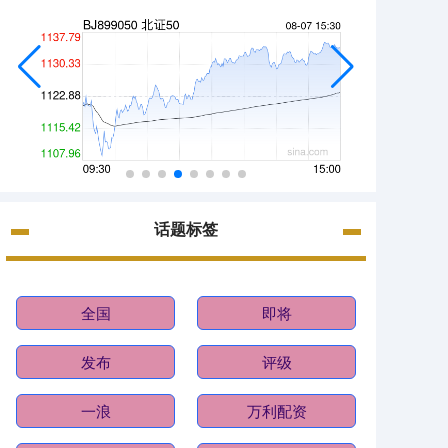
话题标签
全国
即将
发布
评级
一浪
万利配资