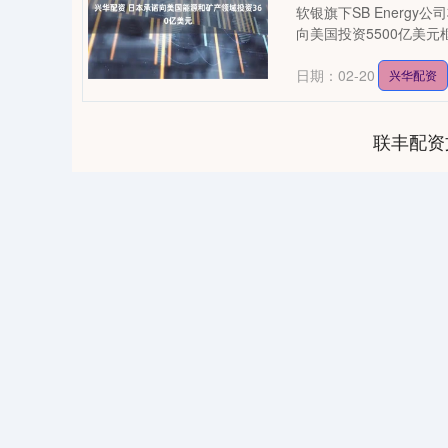
软银旗下SB Energ
向美国投资5500亿美元
日期：02-20
兴华配资
联丰配资
04
深证成指
14311.01
39.68
1.02%
200.89