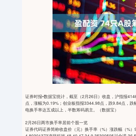
04
深证成指
14311.01
39.68
1.02%
200.89
证券时报•数据宝统计，截至（2月26日）收盘，沪指报4146.63
点，涨幅为0.19%；创业板指报3344.98点，跌9.84点
电换手率达五成以上，半数筹码易主。（数据宝）
2月26日两市换手率居前个股一览
证券代码证券简称收盘价（元）换手率（%）涨跌幅（%）920168通宝光电
4.80301373凌玮科技 48.40 47.34 9.35300505川金诺 36.5