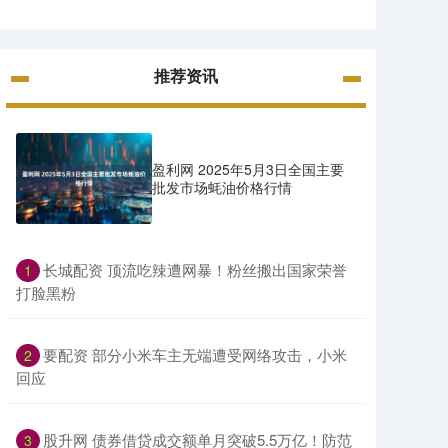
推荐资讯
盈利网 2025年5月3日全国主要
批发市场蚝油价格行情
​长城配资 顶流吃辣遭网暴！粉丝搬出国家荣誉
1
打脸黑粉
​要配资 部分小米车主无端遭受网络攻击，小米
2
回应
​股升网 债券借贷成交额单月突破5.5万亿！防范
3