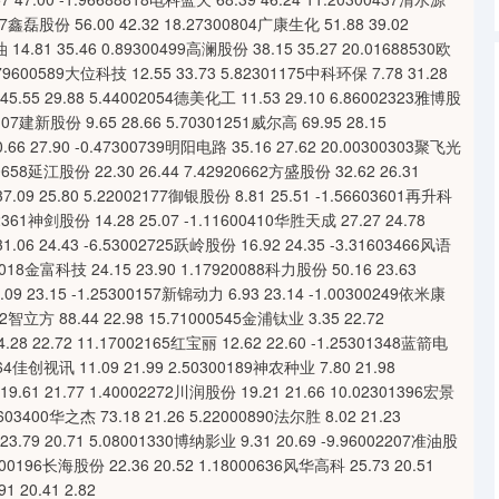
317鑫磊股份 56.00 42.32 18.27300804广康生化 51.88 39.02
14.81 35.46 0.89300499高澜股份 38.15 35.27 20.01688530欧
.79600589大位科技 12.55 33.73 5.82301175中科环保 7.78 31.28
45.55 29.88 5.44002054德美化工 11.53 29.10 6.86002323雅博股
0107建新股份 9.65 28.66 5.70301251威尔高 69.95 28.15
.66 27.90 -0.47300739明阳电路 35.16 27.62 20.00300303聚飞光
00658延江股份 22.30 26.44 7.42920662方盛股份 32.62 26.31
7.09 25.80 5.22002177御银股份 8.81 25.51 -1.56603601再升科
02361神剑股份 14.28 25.07 -1.11600410华胜天成 27.27 24.78
.06 24.43 -6.53002725跃岭股份 16.92 24.35 -3.31603466风语
03018金富科技 24.15 23.90 1.17920088科力股份 50.16 23.63
09 23.15 -1.25300157新锦动力 6.93 23.14 -1.00300249依米康
312智立方 88.44 22.98 15.71000545金浦钛业 3.35 22.72
.28 22.72 11.17002165红宝丽 12.62 22.60 -1.25301348蓝箭电
0264佳创视讯 11.09 21.99 2.50300189神农种业 7.80 21.98
9.61 21.77 1.40002272川润股份 19.21 21.66 10.02301396宏景
8603400华之杰 73.18 21.26 5.22000890法尔胜 8.02 21.23
3.79 20.71 5.08001330博纳影业 9.31 20.69 -9.96002207准油股
0300196长海股份 22.36 20.52 1.18000636风华高科 25.73 20.51
1 20.41 2.82