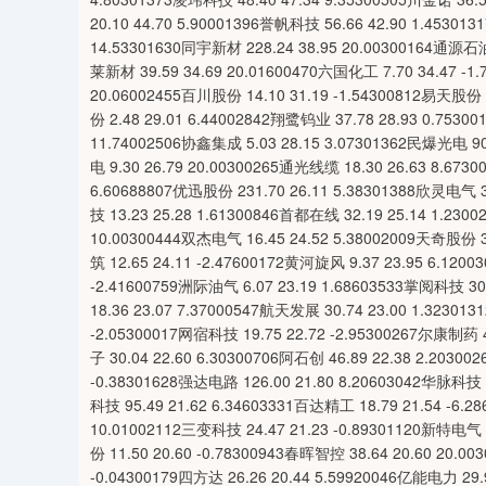
20.10 44.70 5.90001396誉帆科技 56.66 42.90 1.45301
14.53301630同宇新材 228.24 38.95 20.00300164通源石油 
莱新材 39.59 34.69 20.01600470六国化工 7.70 34.47 -1
20.06002455百川股份 14.10 31.19 -1.54300812易天股份 
份 2.48 29.01 6.44002842翔鹭钨业 37.78 28.93 0.7530
11.74002506协鑫集成 5.03 28.15 3.07301362民爆光电 90
电 9.30 26.79 20.00300265通光线缆 18.30 26.63 8.673
6.60688807优迅股份 231.70 26.11 5.38301388欣灵电气 3
技 13.23 25.28 1.61300846首都在线 32.19 25.14 1.230
10.00300444双杰电气 16.45 24.52 5.38002009天奇股份 31
筑 12.65 24.11 -2.47600172黄河旋风 9.37 23.95 6.120
-2.41600759洲际油气 6.07 23.19 1.68603533掌阅科技 30.
18.36 23.07 7.37000547航天发展 30.74 23.00 1.32301
-2.05300017网宿科技 19.75 22.72 -2.95300267尔康制药 4
子 30.04 22.60 6.30300706阿石创 46.89 22.38 2.2030
-0.38301628强达电路 126.00 21.80 8.20603042华脉科技 1
科技 95.49 21.62 6.34603331百达精工 18.79 21.54 -6.2
10.01002112三变科技 24.47 21.23 -0.89301120新特电气 2
份 11.50 20.60 -0.78300943春晖智控 38.64 20.60 20.0
-0.04300179四方达 26.26 20.44 5.59920046亿能电力 29.9