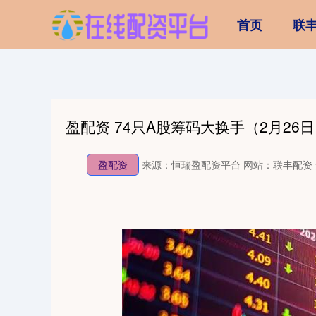
首页
联
盈配资 74只A股筹码大换手（2月26
盈配资
来源：恒瑞盈配资平台
网站：联丰配资