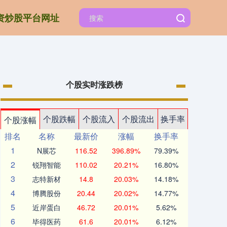
资炒股平台网址
个股实时涨跌榜
个股跌幅
个股流入
个股流出
换手率
个股涨幅
排名
名称
最新价
涨幅
换手率
1
N展芯
116.52
396.89%
79.39%
2
锐翔智能
110.02
20.21%
16.80%
3
志特新材
14.8
20.03%
14.18%
4
博腾股份
20.44
20.02%
14.77%
5
近岸蛋白
46.72
20.01%
5.62%
6
毕得医药
61.6
20.01%
6.12%