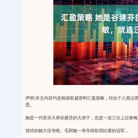
04
深证成指
14311.01
39.68
1.02%
200.89
声明:本文内容均是根据权威资料汇盈策略，结合个人观点
悉。
她是一代音乐大师谷建芬的大弟子，也是一连三次上过春晚
曾经的她力压韦唯、毛阿敏一举夺得歌唱比赛的冠军，