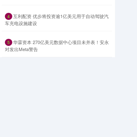
​互利配资 优步将投资逾1亿美元用于自动驾驶汽
4
车充电设施建设
​华霖资本 270亿美元数据中心项目未并表！安永
5
对发出Meta警告