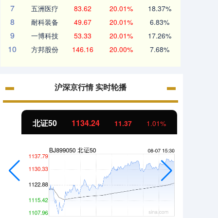
7
五洲医疗
83.62
20.01%
18.37%
8
耐科装备
49.67
20.01%
6.83%
9
一博科技
53.33
20.01%
17.26%
10
方邦股份
146.16
20.00%
7.68%
沪深京行情 实时轮播
北证50
1134.24
创业
11.37
1.01%