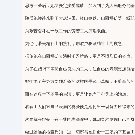
思考一番后，她便决定接受邀请，加入到了为人民服务的基
随后她接连来到了大庆油田、鞍山钢铁、山西煤矿等一线职
为艰苦奋斗在一线工作的劳苦工人演唱歌曲。
为他们带去精神上的洗礼，用歌声驱散精神上的疲惫。
据传她在山西煤矿表演时汇盈策略，更是不惧烈日的炎热。
为了在烈阳下等待自己良久的工人，让自己的表演更加能给
她拒绝了主办方给她准备的这样的墨镜与草帽，不辞辛苦的
而在这数年下基层的表演，更是让她有了心灵上的治愈。
看着工人们对自己表演的喜爱便是她付出一切努力所得来的
然而就在她奋斗在一线的表演途中，她却突然发现自己的身
经过遥远的检查得知，这一切都与她拼命十三娘的下基层工