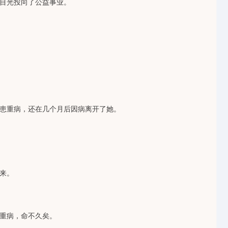
目光投向了公益事业。
患重病，还在几个月后因病离开了她。
来。
重病，命不久矣。