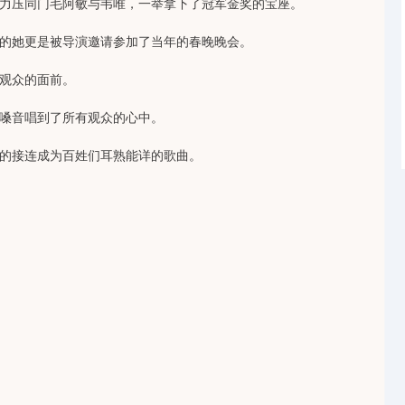
力压同门毛阿敏与韦唯，一举拿下了冠军金奖的宝座。
的她更是被导演邀请参加了当年的春晚晚会。
观众的面前。
嗓音唱到了所有观众的心中。
的接连成为百姓们耳熟能详的歌曲。
。