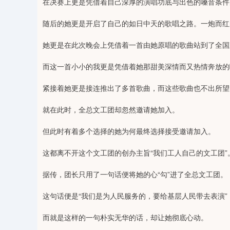
在决赛上更是凭借着自己深厚的演唱功底与出色的嗓音条件
随后的她更是开启了自己的如日中天的歌唱之路。一炮而红
她更是在此次晚会上凭借着一首由她原唱的歌曲站到了全国
而这一首小小的我更是凭借着她那甜美深情而又热情奔放的
紧接着她更是接连推出了多首歌曲，而这些歌曲也不出所望
就在此时，全总文工团却忽然邀请她加入。
但此时有着多个选择的她为何最终选择接受邀请加入。
这都离不开这个文工团的创办主旨“我们工人自己的文工团”
据传，团长只用了一句话便将她的心“勾”进了全总文工团。
这句话便是“我们是为人民服务的，要给基层人民带去表演”
而就是这样的一句朴实无华的话，却让她彻底心动。