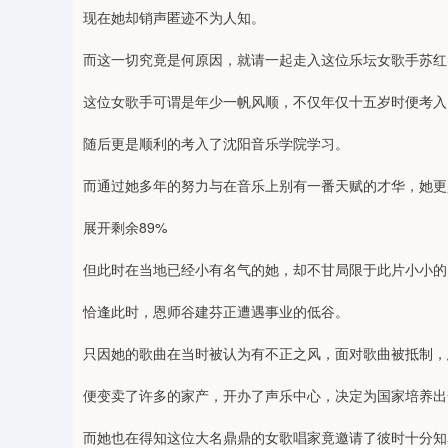
现在她却销声匿迹不为人知。
而这一切究竟是何原因，就请一起走入这位乐坛女歌手苏红
这位女歌手可谓是年少一帆风顺，不仅年仅十五岁时便考入
随后更是顺利的考入了沈阳音乐学院学习。
而通过她多年的努力与在音乐上别有一番天赋的才华，她更
展开剩余89%
但此时在当地已经小有名气的她，却不甘局限于此片小小的
恰逢此时，恩师谷建芬正遭遇事业的低谷。
只因她的歌曲在当时被认为有不正之风，面对歌曲被抵制，
便变卖了许多的家产，开办了声乐中心，决定为国家培养出
而她也在得知这位大名鼎鼎的女歌唱家竟邀请了彼时十分知