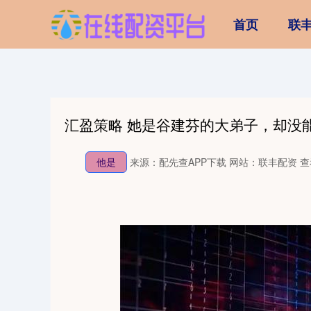
首页
联
汇盈策略 她是谷建芬的大弟子，却没
他是
来源：配先查APP下载
网站：联丰配资
查