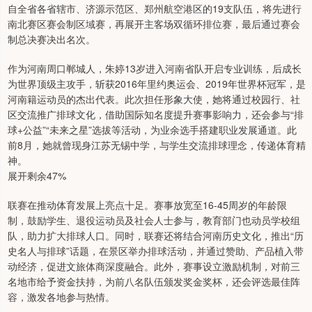
自全省各省辖市、济源示范区、郑州航空港区的19支队伍，将先进行
南北赛区赛会制区域赛，再展开主客场双循环排位赛，最后通过赛会
制总决赛决出名次。
作为河南周口郸城人，朱婷13岁进入河南省队开启专业训练，后成长
为世界顶级主攻手，斩获2016年里约奥运会、2019年世界杯冠军，是
河南籍运动员的杰出代表。此次担任形象大使，她将通过校园行、社
区交流推广排球文化，借助国际知名度提升赛事影响力，还会参与“排
球+公益”“未来之星”选拔等活动，为业余选手搭建职业发展通道。此
前8月，她就曾现身江苏无锡中学，与学生交流排球理念，传递体育精
神。
展开剩余47%
联赛在推动体育发展上亮点十足。赛事放宽至16-45周岁的年龄限
制，鼓励学生、退役运动员及社会人士参与，教育部门也动员学校组
队，助力扩大排球人口。同时，联赛还将结合河南历史文化，推出“历
史名人与排球”话题，在景区举办排球活动，并通过赞助、产品植入带
动经济，促进文旅体商深度融合。此外，赛事设立激励机制，对前三
名地市给予资金扶持，为前八名队伍颁发奖金奖杯，还会评选最佳阵
容，激发各地参与热情。