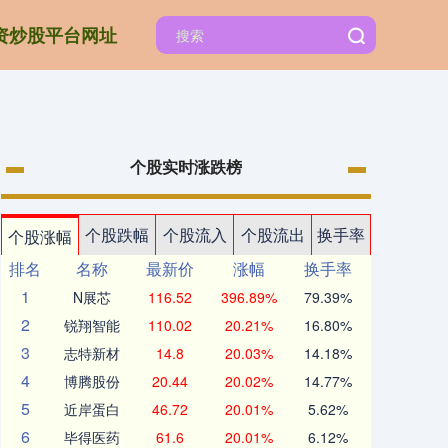
资炒股平台网址
个股实时涨跌榜
个股跌幅
个股流入
个股流出
换手率
个股涨幅
排名
名称
最新价
涨幅
换手率
1
N展芯
116.52
396.89%
79.39%
2
锐翔智能
110.02
20.21%
16.80%
3
志特新材
14.8
20.03%
14.18%
4
博腾股份
20.44
20.02%
14.77%
5
近岸蛋白
46.72
20.01%
5.62%
6
毕得医药
61.6
20.01%
6.12%