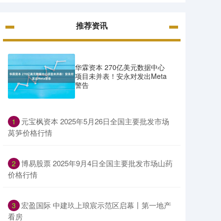
推荐资讯
华霖资本 270亿美元数据中心
项目未并表！安永对发出Meta
警告
​元宝枫资本 2025年5月26日全国主要批发市场
1
莴笋价格行情
​博易股票 2025年9月4日全国主要批发市场山药
2
价格行情
​宏盈国际 中建玖上琅宸示范区启幕丨第一地产
3
看房