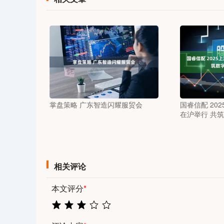
掌盘策略 广东智造闪耀服贸会
国睿信配 20
在沪举行 共
相关评论
本文评分
*