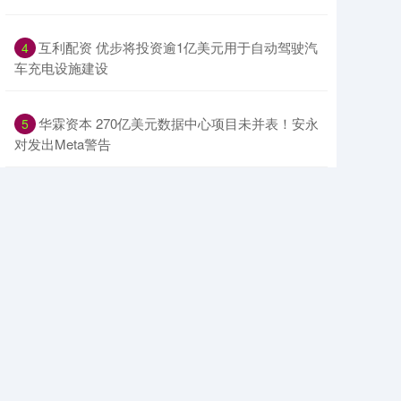
​互利配资 优步将投资逾1亿美元用于自动驾驶汽
4
车充电设施建设
​华霖资本 270亿美元数据中心项目未并表！安永
5
对发出Meta警告