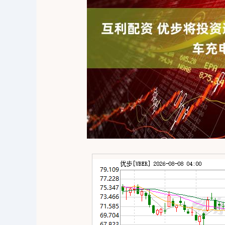
0
上证指数
3940.04
164.40
2.13%
39.68