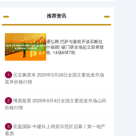
推荐资讯
通弘网 巴萨与曼联开谈买断拉
什福德! 破门获全场起立鼓掌致
敬, 14场6球7助
​元宝枫资本 2025年5月26日全国主要批发市场
1
莴笋价格行情
​博易股票 2025年9月4日全国主要批发市场山药
2
价格行情
​宏盈国际 中建玖上琅宸示范区启幕丨第一地产
3
看房