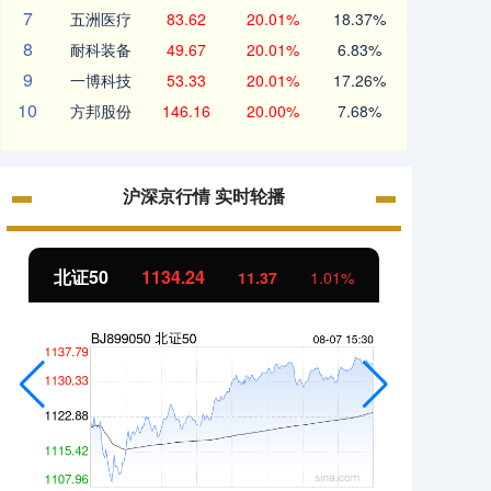
7
五洲医疗
83.62
20.01%
18.37%
8
耐科装备
49.67
20.01%
6.83%
9
一博科技
53.33
20.01%
17.26%
10
方邦股份
146.16
20.00%
7.68%
沪深京行情 实时轮播
北证50
1134.24
创业
11.37
1.01%