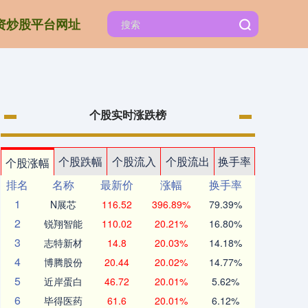
资炒股平台网址
个股实时涨跌榜
个股跌幅
个股流入
个股流出
换手率
个股涨幅
排名
名称
最新价
涨幅
换手率
1
N展芯
116.52
396.89%
79.39%
2
锐翔智能
110.02
20.21%
16.80%
3
志特新材
14.8
20.03%
14.18%
4
博腾股份
20.44
20.02%
14.77%
5
近岸蛋白
46.72
20.01%
5.62%
6
毕得医药
61.6
20.01%
6.12%