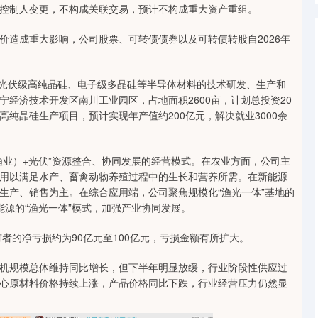
制人变更，不构成关联交易，预计不构成重大资产重组。
造成重大影响，公司股票、可转债债券以及可转债转股自2026年
光伏级高纯晶硅、电子级多晶硅等半导体材料的技术研发、生产和
经济技术开发区南川工业园区，占地面积2600亩，计划总投资20
级高纯晶硅生产项目，预计实现年产值约200亿元，解决就业3000余
业）+光伏”资源整合、协同发展的经营模式。在农业方面，公司主
用以满足水产、畜禽动物养殖过程中的生长和营养所需。在新能源
生产、销售为主。在综合应用端，公司聚焦规模化“渔光一体”基地的
源的“渔光一体”模式，加强产业协同发展。
的净亏损约为90亿元至100亿元，亏损金额有所扩大。
规模总体维持同比增长，但下半年明显放缓，行业阶段性供应过
心原材料价格持续上涨，产品价格同比下跌，行业经营压力仍然显