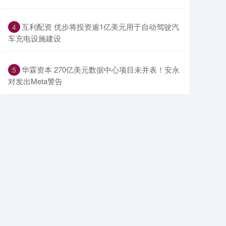
​互利配资 优步将投资逾1亿美元用于自动驾驶汽
4
车充电设施建设
​华霖资本 270亿美元数据中心项目未并表！安永
5
对发出Meta警告