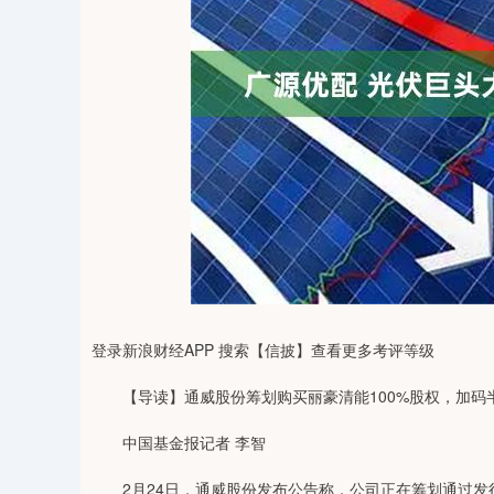
04
深证成指
14311.01
39.68
1.02%
200.89
登录新浪财经APP 搜索【信披】查看更多考评等级
【导读】通威股份筹划购买丽豪清能100%股权，加码
中国基金报记者 李智
2月24日，通威股份发布公告称，公司正在筹划通过发