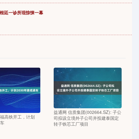
阿根廷一诊所现惊悚一幕
益通网 信质集团(002664.SZ): 子公
温福高铁开工，计划
司拟设立境外子公司并投建泰国定
通车
转子铁芯工厂项目