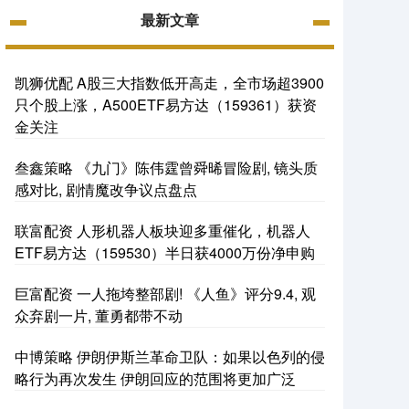
最新文章
凯狮优配 A股三大指数低开高走，全市场超3900
只个股上涨，A500ETF易方达（159361）获资
金关注
叁鑫策略 《九门》陈伟霆曾舜晞冒险剧, 镜头质
感对比, 剧情魔改争议点盘点
联富配资 人形机器人板块迎多重催化，机器人
ETF易方达（159530）半日获4000万份净申购
巨富配资 一人拖垮整部剧! 《人鱼》评分9.4, 观
众弃剧一片, 董勇都带不动
中博策略 伊朗伊斯兰革命卫队：如果以色列的侵
略行为再次发生 伊朗回应的范围将更加广泛