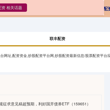
配资 相关话题
丰配资
在线配资平台
投资股票配资
怎么配
联丰配资
平台网址,配资资金,炒股配资平台网,炒股配资最新信息/股票配资平
规征求意见稿超预期，利好国开债券ETF（159651）