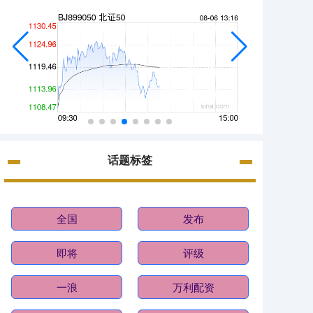
话题标签
全国
发布
即将
评级
一浪
万利配资