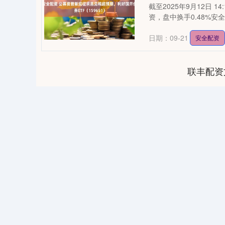
截至2025年9月12日 1
资，盘中换手0.48%安全配
日期：09-21
安全配资
联丰配资
92
深证成指
14069.26
0.49
0.01%
-74.94