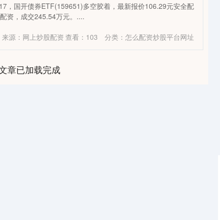
4:17，国开债券ETF(159651)多空胶着，最新报价106.29元安全配
资，成交245.54万元。....
来源：网上炒股配资
查看：
103
分类：
怎么配资炒股平台网址
文章已加载完成
沪深300
4634.04
-0.53%
-24.12
-0.52%