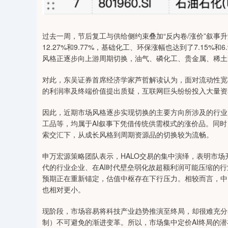
过去一周，节后复工与供给侧约束叠加“反内卷/涨价”叙事
12.27%和9.77%，基础化工、环保涨幅也达到了7.15
风格正逐步向上游周期切换，油气、磷化工、贵金属、稀土
对此，东吴证券首席经济学家芦哲解读认为，面对流动性宽松
的利润率及终端价值提出质疑，互联网巨头纷纷投入大量资
因此，近期市场风格逐步实现切换的主要方向所涉及的行业
工品等，均属于AI叙事下凭借传统供需模式的涨价品。同
索交汇下，从成长风格到周期资源品的切换较为流畅。
申万宏源策略团队表示，HALO交易的集中演绎，表明市场
代的行业企业、在AI时代壁垒弱化故超额利润可能压缩的行
预期正在重新锚定，估值中枢存在下行压力。相较而言，中
也相对更小。
现阶段，市场容易将科技产业趋势推演至终局，却很难充分
制）不可避免的渐进变革。所以，市场集中定价AI终局的