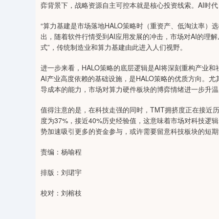
弈背景下，战略资源自主可控本就是核心投资线索。AI时代
“算力基建是市场落地HALO策略时（重资产、低淘汰率）
出，随着软件行情受到AI应用发展的冲击，市场对AI的理解
式”，传统制造业和算力基建由此进入人们视野。
进一步来看，HALO策略的底层逻辑是AI将深刻重构产业
AI产业高度依赖的基础设施，是HALO策略的优质方向。
导成本的能力，市场对算力硬件板块的博弈情绪进一步升温
值得注意的是，在科技走强的同时，TMT拥挤度正在接近历
度为37%，接近40%历史经验值，这意味着市场对科技逻
势加速吸引更多的资金参与，或许需要留意科技板块的短期
责编：杨喻程
排版：刘珺宇
校对：刘榕枝