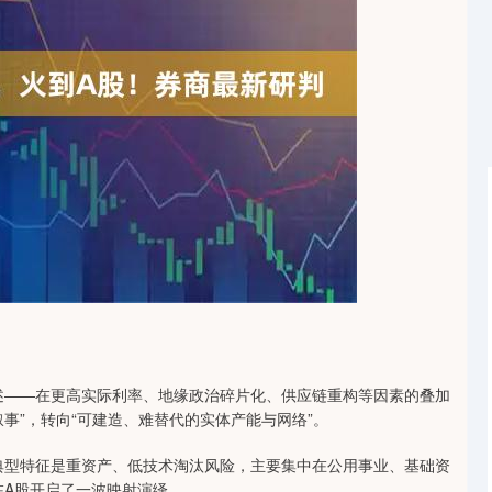
沪深300
4694.44
1.42%
43.13
0.93%
阐述——在更高实际利率、地缘政治碎片化、供应链重构等因素的叠加
事”，转向“可建造、难替代的实体产能与网络”。
，典型特征是重资产、低技术淘汰风险，主要集中在公用事业、基础资
在A股开启了一波映射演绎。