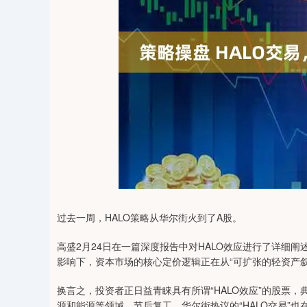
04
深证成指
14311.01
39.68
1.02%
200.89
过去一周，HALO策略从华尔街火到了A股。
高盛2月24日在一篇深度报告中对HALO效应进行了详细
影响下，资本市场的核心定价逻辑正在从“可扩张的轻资产叙
换言之，投资者正日益青睐具有所谓“HALO效应”的股票
源和能源等领域。节后复工，华尔街热议的“HALO交易”也