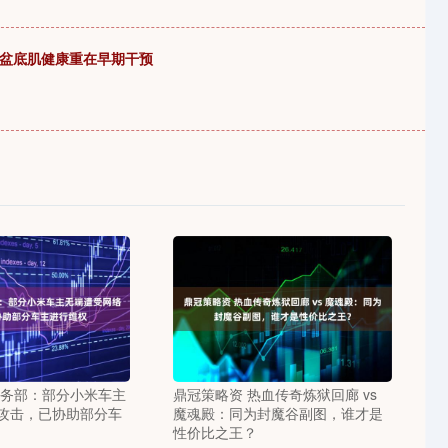
”盆底肌健康重在早期干预
法务部：部分小米车主
鼎冠策略资 热血传奇炼狱回廊 vs
攻击，已协助部分车
魔魂殿：同为封魔谷副图，谁才是
性价比之王？