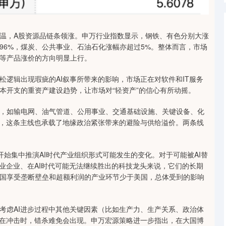
升温，A股资源品链条领涨。申万行业指数显示，钢铁、有色分别大涨
%和6.96%，煤炭、公共事业、石油石化涨幅亦超过5%。整体而言，市场
等产品涨价的方向明显上行。
逻辑出现瑕疵的AI叙事所带来的影响，市场正在对软件和IT服务
本开支的重资产建设趋势，让市场对“轻资产”的信心有所动摇。
，如输电网、油气管道、公用事业、交通基础设施、关键设备、化
时，这条主线也承载了地缘政治紧张带来的避险与供给溢价。两条线
开始集中推演AI时代产业组织形式可能发生的变化。对于可能被AI替
业企业、在AI时代可能无法继续胜出的科技龙头来说，它们的长期
国享受垄断壁垒和超额利润的产业环节少于美国，总体受到的影响
考虑AI进步过程中其他关键因素（比如生产力、生产关系、政治体
潜在冲击时，错杀难免会出现。申万宏源策略进一步指出，在大国博