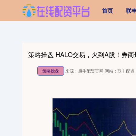
首页
联
策略操盘 HALO交易，火到A股！券
策略操盘
来源：启牛配资官网
网站：联丰配资