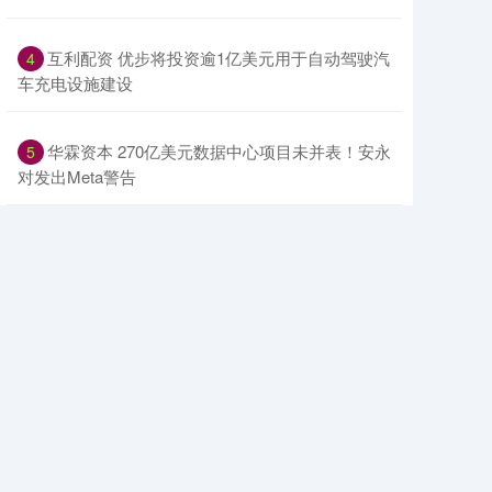
​互利配资 优步将投资逾1亿美元用于自动驾驶汽
4
车充电设施建设
​华霖资本 270亿美元数据中心项目未并表！安永
5
对发出Meta警告